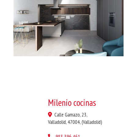
Milenio cocinas
Calle Gamazo, 23,
Valladolid
,
47004
,
(Valladolid)
983 396 461