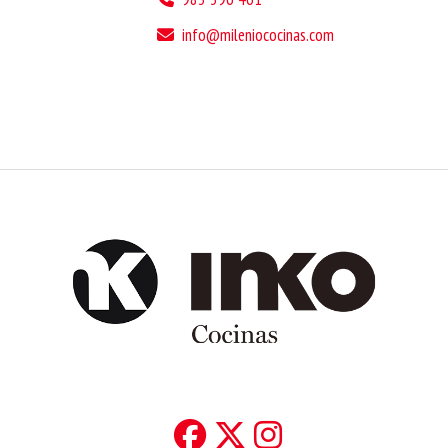
info
mileniococinas.com