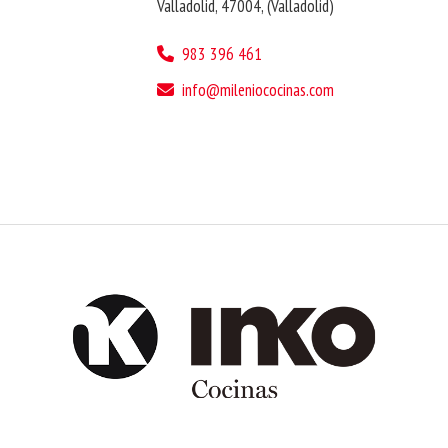
Valladolid
,
47004
,
(Valladolid)
983 396 461
info
mileniococinas.com